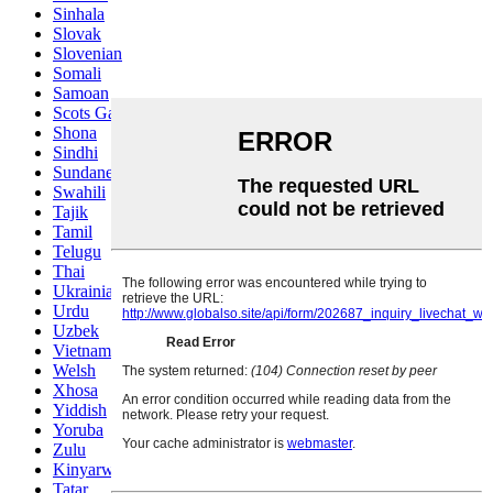
Sinhala
Slovak
Slovenian
Somali
Samoan
Scots Gaelic
Shona
Sindhi
Sundanese
Swahili
Tajik
Tamil
Telugu
Thai
Ukrainian
Urdu
Uzbek
Vietnamese
Welsh
Xhosa
Yiddish
Yoruba
Zulu
Kinyarwanda
Tatar